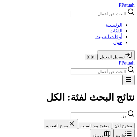
P
Patuah
الرئيسية
الفئات
أوقات السبت
حول
تسجيل الدخول
🇸🇦
P
Patuah
نتائج البحث لفئة: الكل
مفتوح الآن
مفتوح بعد السبت
مسح التصفية
قائمة
خريطة