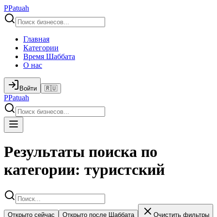
P
Patuah
Главная
Категории
Время Шаббата
О нас
Войти
🇷🇺
P
Patuah
Результаты поиска по
категории: туристский
Открыто сейчас
Открыто после Шаббата
Очистить фильтры