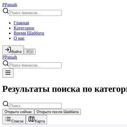
P
Patuah
Главная
Категории
Время Шаббата
О нас
Войти
🇷🇺
P
Patuah
Результаты поиска по категор
Открыто сейчас
Открыто после Шаббата
Список
Карта