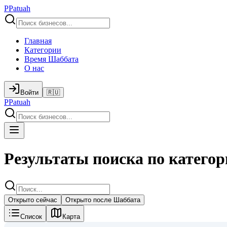
P
Patuah
Главная
Категории
Время Шаббата
О нас
Войти
🇷🇺
P
Patuah
Результаты поиска по категор
Открыто сейчас
Открыто после Шаббата
Список
Карта