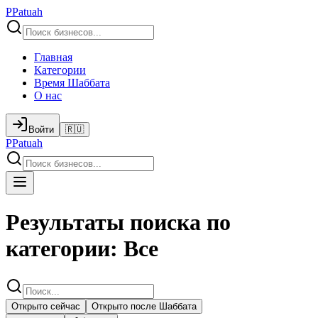
P
Patuah
Главная
Категории
Время Шаббата
О нас
Войти
🇷🇺
P
Patuah
Результаты поиска по
категории: Все
Открыто сейчас
Открыто после Шаббата