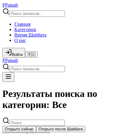
P
Patuah
Главная
Категории
Время Шаббата
О нас
Войти
🇷🇺
P
Patuah
Результаты поиска по
категории: Все
Открыто сейчас
Открыто после Шаббата