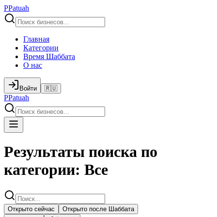
P
Patuah
Главная
Категории
Время Шаббата
О нас
Войти
🇷🇺
P
Patuah
Результаты поиска по
категории: Все
Открыто сейчас
Открыто после Шаббата