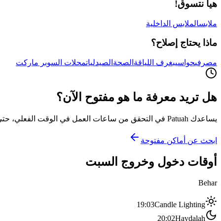
هيا نتسوق!
ملابس
الملابس الداخلية
ماذا يحتاج إصلاح؟
مصرفي
حواسيب
غرف اللياقة
الصحة
الصيدليات
محلات السوبر ماركت
هل تريد معرفة ما هو مفتوح الآن؟
يساعدك Patuah في التحقق من ساعات العمل في الوقت الفعلي، حتى لا تصل إلى باب مغلق
ابحث عن أماكن مفتوحة
أوقات دخول وخروج السبت
Behar
19:03
Candle Lighting
20:02
Havdalah