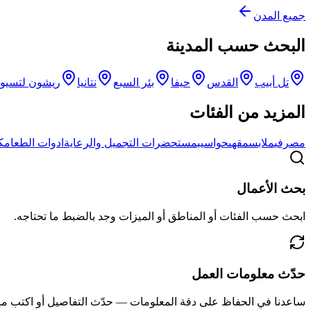
جميع المدن
البحث حسب المدينة
تل أبيب
القدس
حيفا
بئر السبع
نتانيا
ريشون لتسيو
المزيد من الفئات
مصرفي
ملابس
مقهى
حواسيب
مستحضرات التجميل والرعاية
ادوات الطعام
ك
بحث الأعمال
ابحث حسب الفئات أو المناطق أو الميزات وجد بالضبط ما تحتاجه.
حدّث معلومات العمل
ساعدنا في الحفاظ على دقة المعلومات — حدّث التفاصيل أو اكتب مر