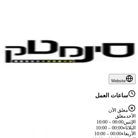
مغلق الآن
هربا 5 ، تل ابيب
6876*
تنقل عبر Waze
زيارة الموقع
مشاركة
سينما
4.3
(
2521 تقييمات
)
زيارة الموقع
جميع الفروع
مسرح السينما
Website
ساعات العمل
مغلق الآن
الأحد
مغلق
الإثنين
00:00
–
10:00
الثلاثاء
00:00
–
10:00
الأربعاء
00:00
–
10:00