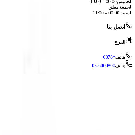
الخميس
00:00
–
10:00
الجمعة
مغلق
السبت
00:00
–
11:00
اتصل بنا
الفرع
هاتف
6876*
هاتف
03-6060800
فروع أخرى لـ السينما
غولدا مئير 6 ، حولون
6.6 كم
سوكولوف 29 ، هرسليا
12.1 كم
الخليل 11 ، القدس