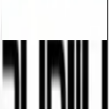
البنك ياهاف
0.3 كم
البنك الوطني
لينكولن 20 ، تل ابيب - يافا
0.5 كم
آخر تحديث: ٣‏/٨‏/٢٠٢٠
الإبلاغ عن خطأ
اتصل بنا
ما رأيك في هذا العمل؟
😍
😊
😐
😟
😠
مشاركة