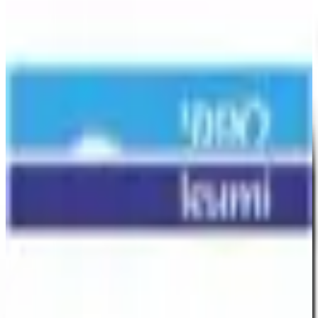
53.5 كم
هاديكل 4 ، سديروت
63.3 كم
حناشي 142 حيفا
83.6 كم
المزيد من سينما بالقرب
البنك الوطني
شارع هربع 1 ، تل أبيب-يافا
البنك الوطني
0.3 كم
البنك ياهاف
0.3 كم