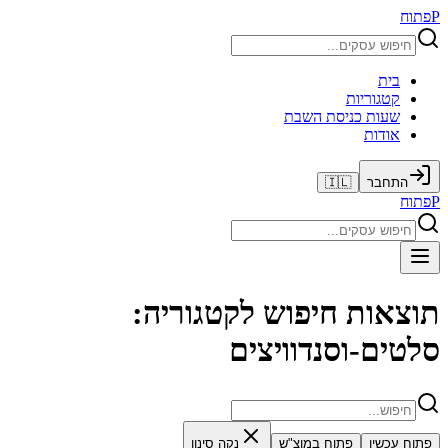
P
פתוח
בית
קטגוריות
שעות כניסת השבת
אודות
התחבר
🇮🇱
P
פתוח
תוצאות חיפוש לקטגוריה:
סלטים-וסנדוויצים
פתוח עכשיו
פתוח במוצ"ש
נקה סינון